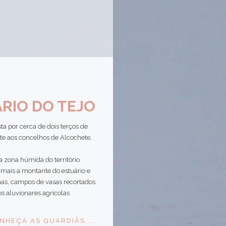
RIO DO TEJO
ta por cerca de dois terços de
nte aos concelhos de Alcochete,
a zona húmida do território
a mais a montante do estuário e
inas, campos de vasas recortados
os aluvionares agrícolas
NHEÇA AS GUARDIÃS...
.